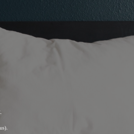
.
us).