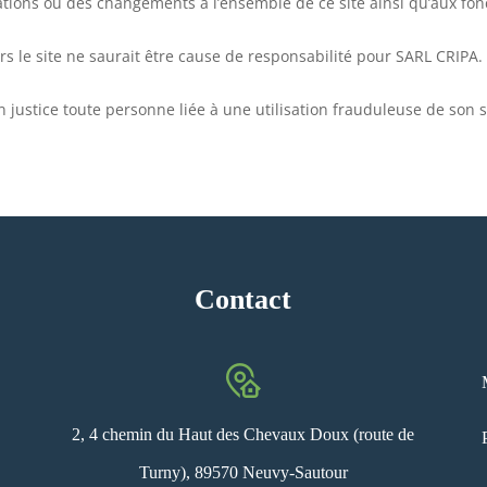
tions ou des changements à l’ensemble de ce site ainsi qu’aux fonc
vers le site ne saurait être cause de responsabilité pour SARL CRIPA.
 justice toute personne liée à une utilisation frauduleuse de son s
Contact
2, 4 chemin du Haut des Chevaux Doux (route de
Turny), 89570 Neuvy-Sautour