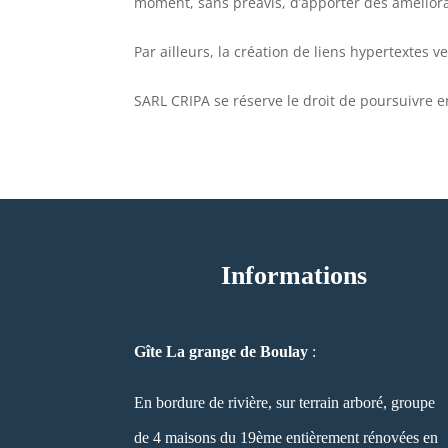
moment, sans préavis, d’apporter des améliora
Par ailleurs, la création de liens hypertextes 
SARL CRIPA se réserve le droit de poursuivre en
Informations
Gîte La grange de Boulay
:
En bordure de rivière, sur terrain arboré, groupe
de 4 maisons du 19ème entièrement rénovées en